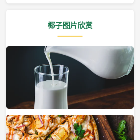
椰子图片欣赏
热带海滩上的椰子树