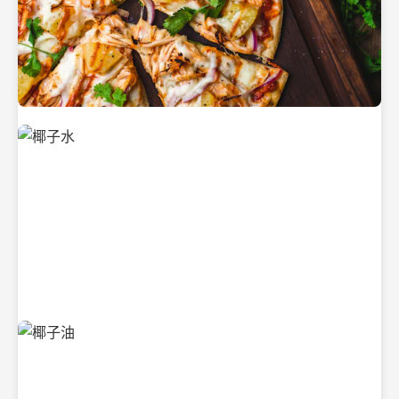
新鲜采摘的椰子
清凉解渴的椰子水