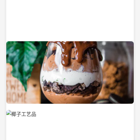
纯净的初榨椰子油
美味的椰子食品