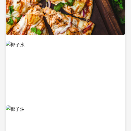
新鲜采摘的椰子
清凉解渴的椰子水