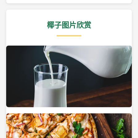
椰子图片欣赏
热带海滩上的椰子树