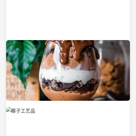
纯净的初榨椰子油
美味的椰子食品