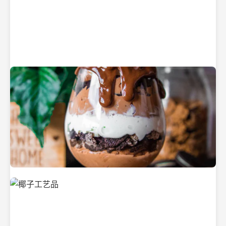
纯净的初榨椰子油
美味的椰子食品