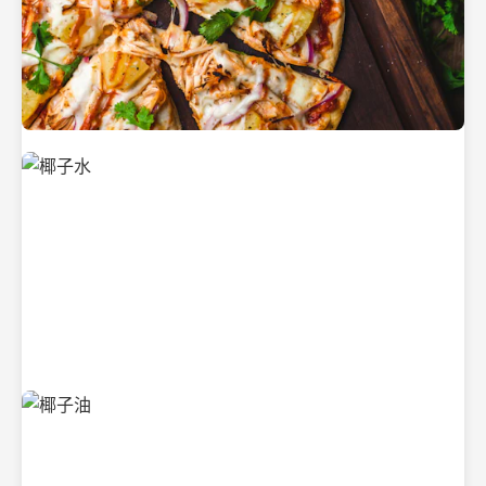
新鲜采摘的椰子
清凉解渴的椰子水