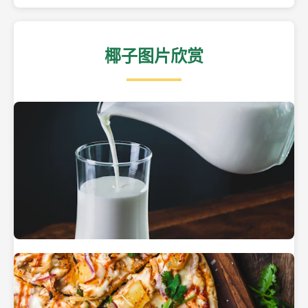
椰子图片欣赏
热带海滩上的椰子树