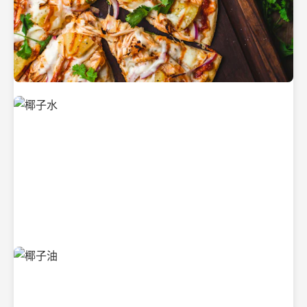
新鲜采摘的椰子
清凉解渴的椰子水