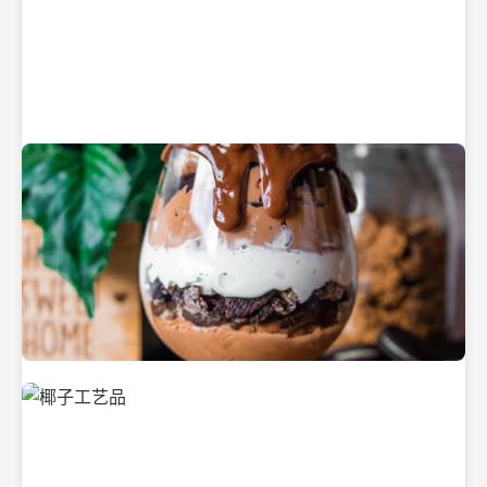
纯净的初榨椰子油
美味的椰子食品