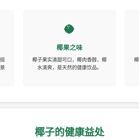
🥥
椰果之味
挺
椰子果实清甜可口，椰肉香醇，椰
椰
景
水清爽，是天然的健康饮品。
椰子的健康益处