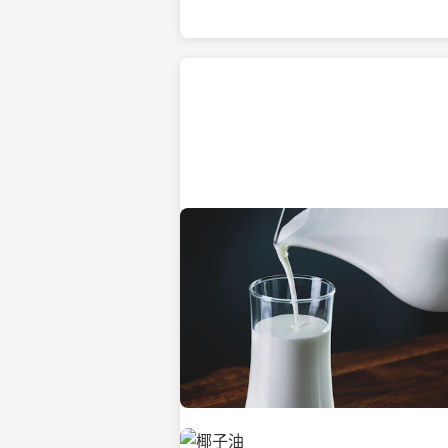
热带海滩上的椰子树