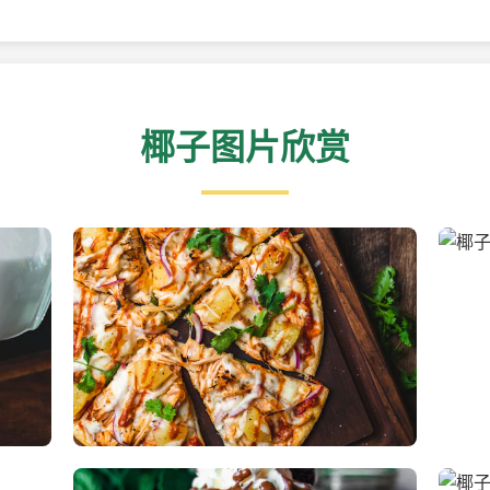
椰子图片欣赏
新鲜采摘的椰子
清凉