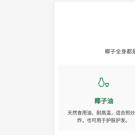
椰子全身都
🍶
椰子油
天然食用油，耐高温，适合煎炒
炸，也可用于护肤护发。