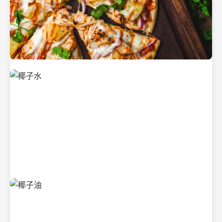
新鲜采摘的椰子
清凉解渴的椰子水