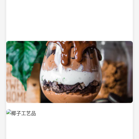
纯净的初榨椰子油
美味的椰子食品