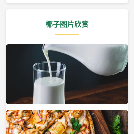
椰子图片欣赏
热带海滩上的椰子树