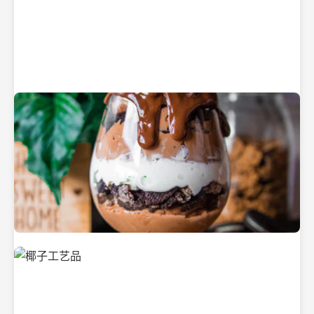
纯净的初榨椰子油
美味的椰子食品