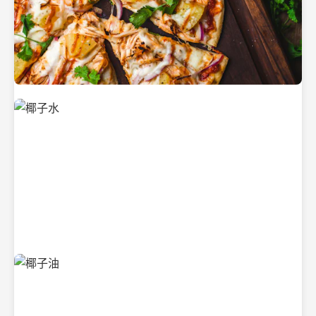
新鲜采摘的椰子
清凉解渴的椰子水