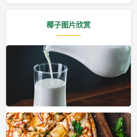
椰子图片欣赏
热带海滩上的椰子树