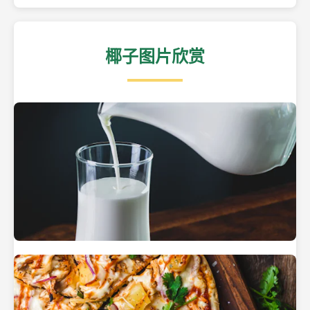
椰子图片欣赏
热带海滩上的椰子树