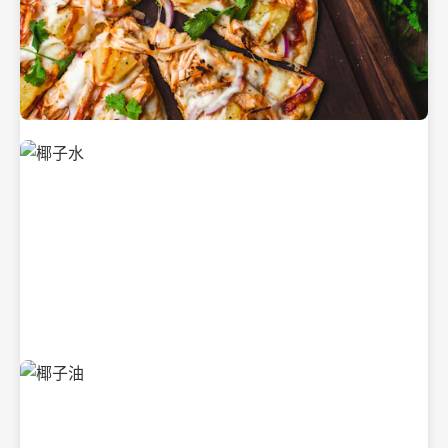
新鲜采摘的椰子
清凉解渴的椰子水