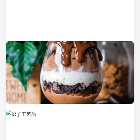
纯净的初榨椰子油
美味的椰子食品