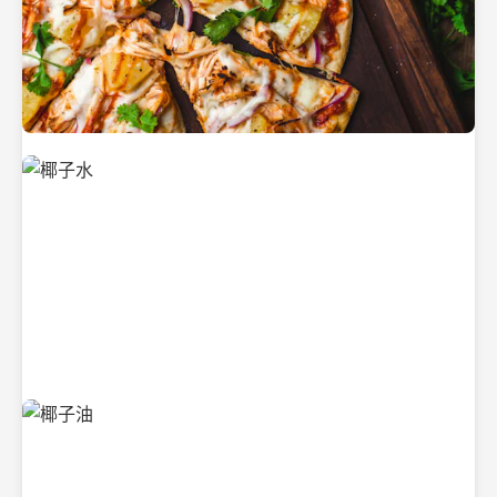
新鲜采摘的椰子
清凉解渴的椰子水