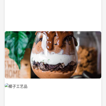
纯净的初榨椰子油
美味的椰子食品