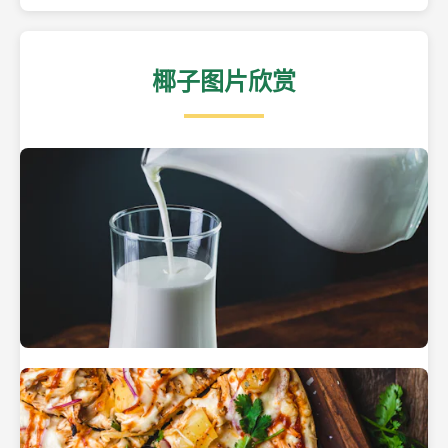
椰子图片欣赏
热带海滩上的椰子树