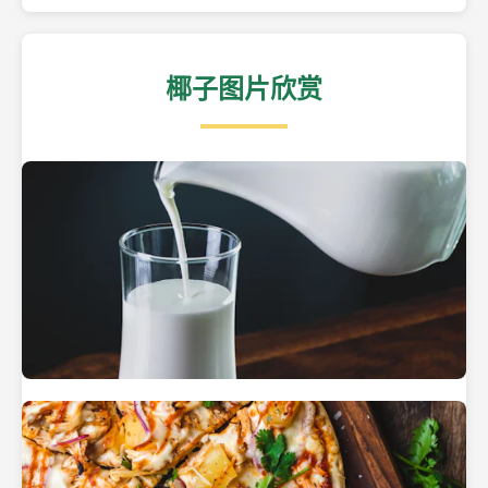
椰子图片欣赏
热带海滩上的椰子树