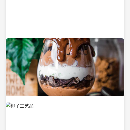
纯净的初榨椰子油
美味的椰子食品