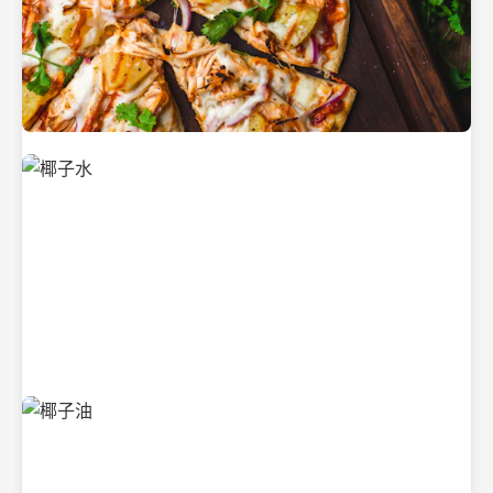
新鲜采摘的椰子
清凉解渴的椰子水