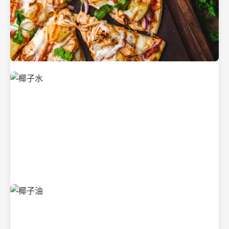
新鲜采摘的椰子
清凉解渴的椰子水