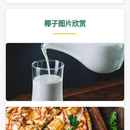
椰子图片欣赏
热带海滩上的椰子树