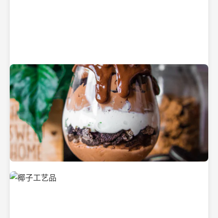
纯净的初榨椰子油
美味的椰子食品