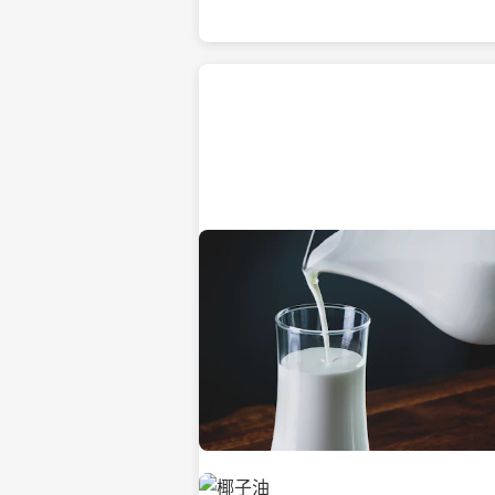
热带海滩上的椰子树