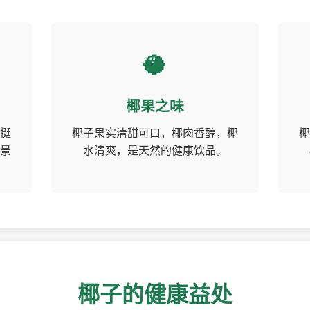
🥥
椰果之味
挺
椰子果实清甜可口，椰肉香醇，椰
椰
景
水清爽，是天然的健康饮品。
椰子的健康益处