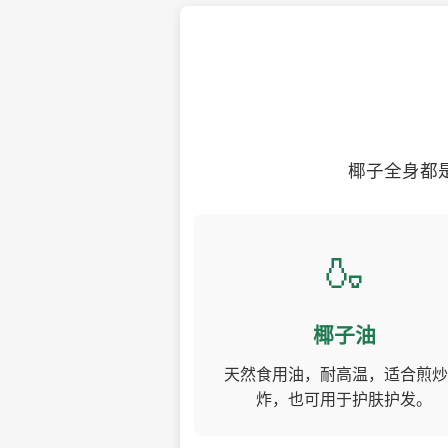
椰子全身都
🍶
椰子油
天然食用油，耐高温，适合煎炒
炸，也可用于护肤护发。