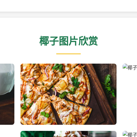
椰子图片欣赏
新鲜采摘的椰子
清凉