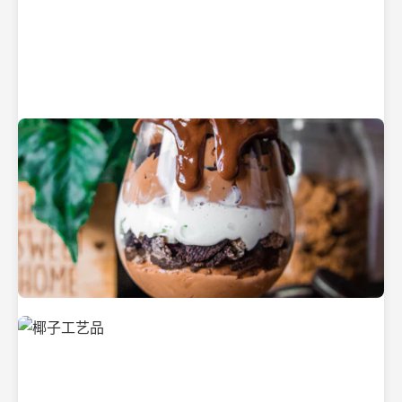
纯净的初榨椰子油
美味的椰子食品