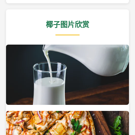
椰子图片欣赏
热带海滩上的椰子树