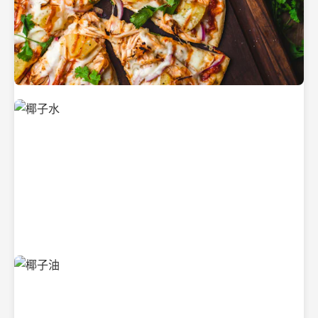
新鲜采摘的椰子
清凉解渴的椰子水