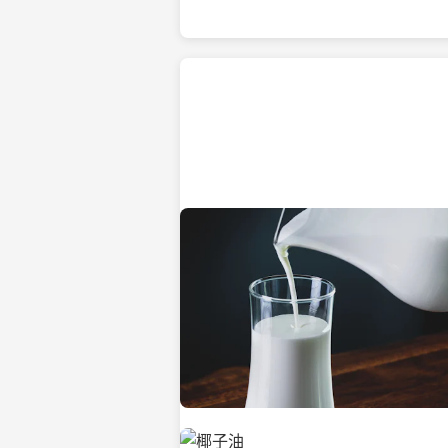
热带海滩上的椰子树