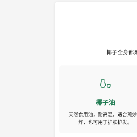
椰子全身都
🍶
椰子油
天然食用油，耐高温，适合煎炒
炸，也可用于护肤护发。