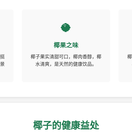
🥥
椰果之味
挺
椰子果实清甜可口，椰肉香醇，椰
椰
景
水清爽，是天然的健康饮品。
椰子的健康益处