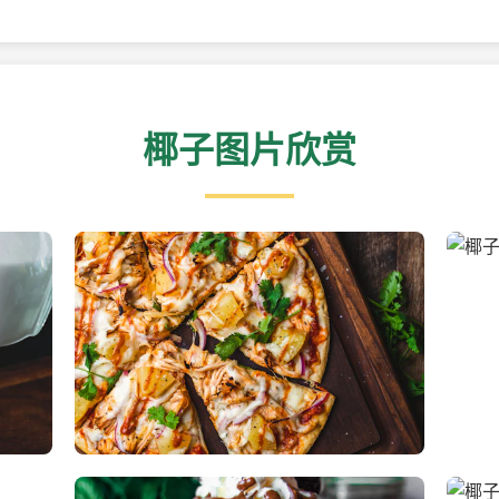
椰子图片欣赏
新鲜采摘的椰子
清凉