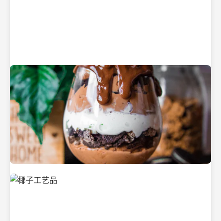
纯净的初榨椰子油
美味的椰子食品