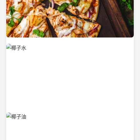
新鲜采摘的椰子
清凉解渴的椰子水