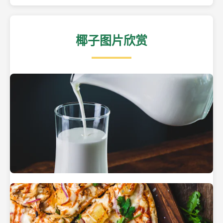
椰子图片欣赏
热带海滩上的椰子树