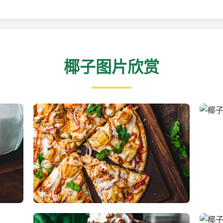
椰子图片欣赏
新鲜采摘的椰子
清凉