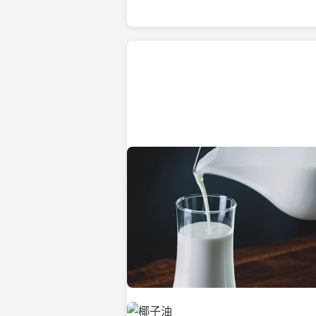
热带海滩上的椰子树