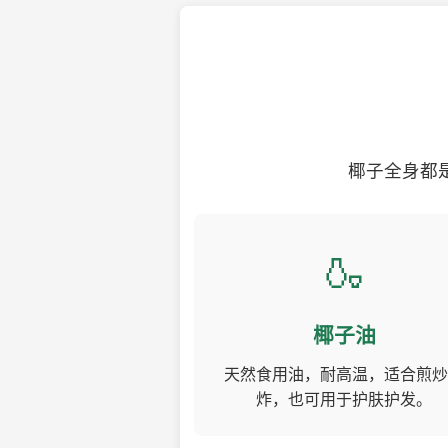
椰子全身都
🍶
椰子油
天然食用油，耐高温，适合煎炒
炸，也可用于护肤护发。