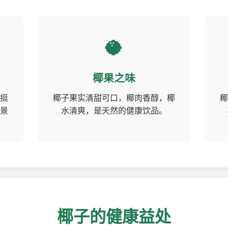
🥥
椰果之味
挺
椰子果实清甜可口，椰肉香醇，椰
椰
景
水清爽，是天然的健康饮品。
椰子的健康益处