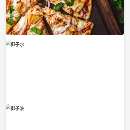
新鲜采摘的椰子
清凉解渴的椰子水