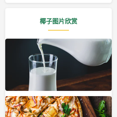
椰子图片欣赏
热带海滩上的椰子树