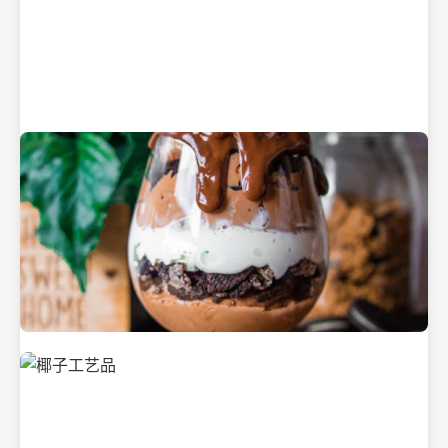
纯净的初榨椰子油
美味的椰子食品