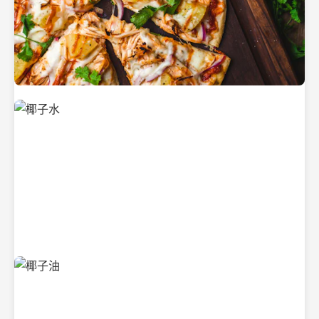
新鲜采摘的椰子
清凉解渴的椰子水