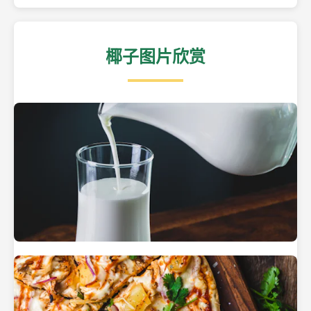
椰子图片欣赏
热带海滩上的椰子树