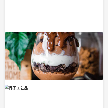
纯净的初榨椰子油
美味的椰子食品