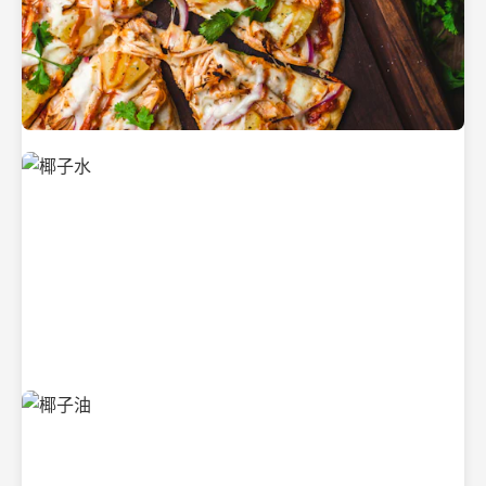
新鲜采摘的椰子
清凉解渴的椰子水