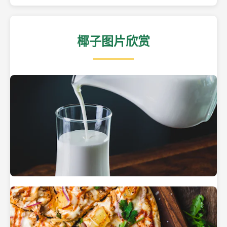
椰子图片欣赏
热带海滩上的椰子树