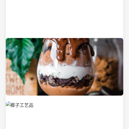
纯净的初榨椰子油
美味的椰子食品