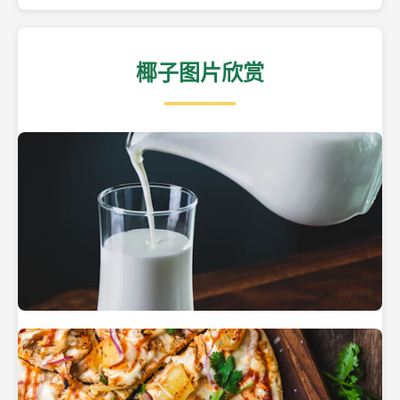
椰子图片欣赏
热带海滩上的椰子树