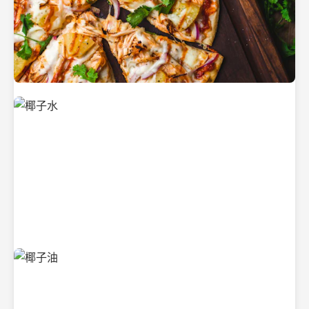
新鲜采摘的椰子
清凉解渴的椰子水