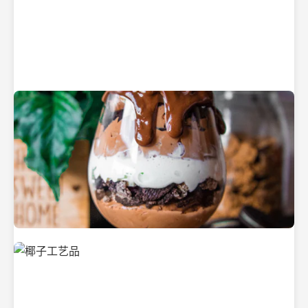
纯净的初榨椰子油
美味的椰子食品