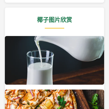
椰子图片欣赏
热带海滩上的椰子树