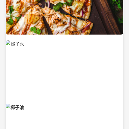
新鲜采摘的椰子
清凉解渴的椰子水