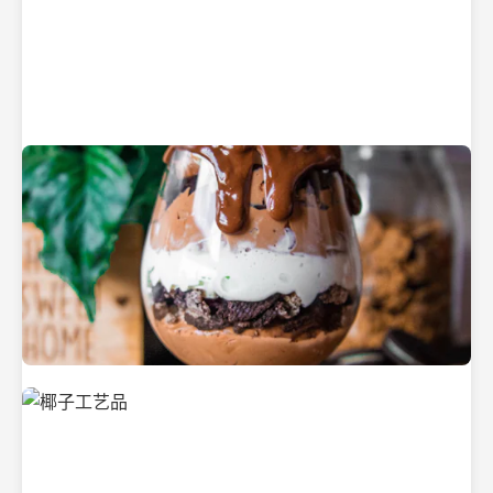
纯净的初榨椰子油
美味的椰子食品