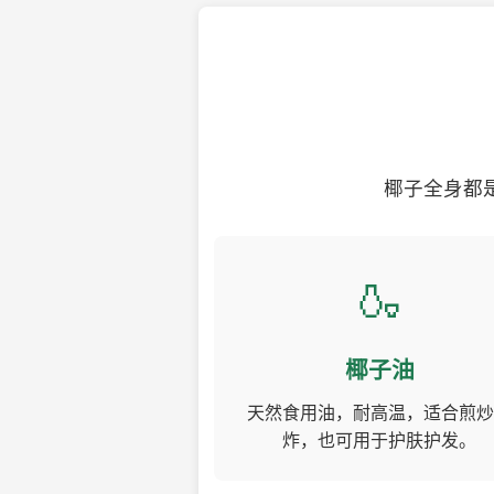
椰子全身都
🍶
椰子油
天然食用油，耐高温，适合煎炒
炸，也可用于护肤护发。