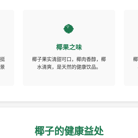
🥥
椰果之味
挺
椰子果实清甜可口，椰肉香醇，椰
椰
景
水清爽，是天然的健康饮品。
椰子的健康益处