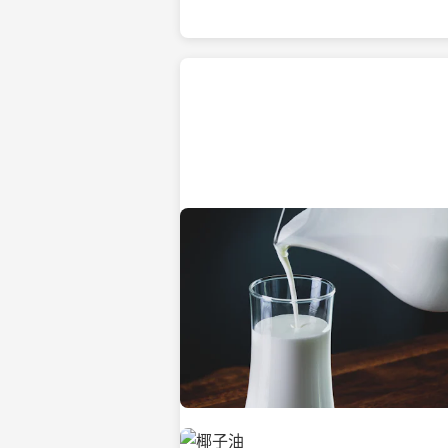
热带海滩上的椰子树