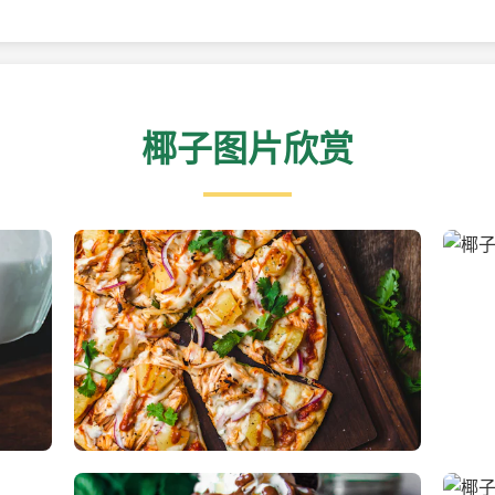
椰子图片欣赏
新鲜采摘的椰子
清凉