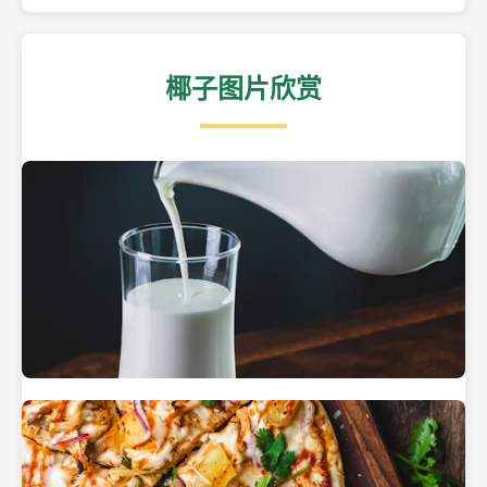
椰子图片欣赏
热带海滩上的椰子树