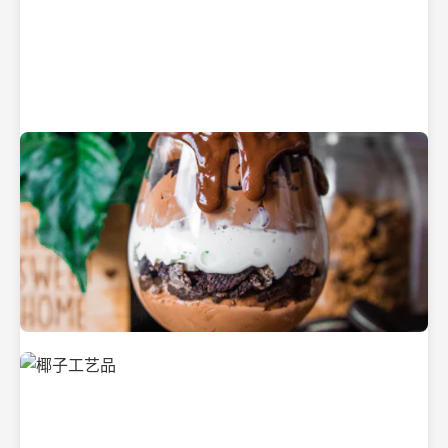
纯净的初榨椰子油
美味的椰子食品