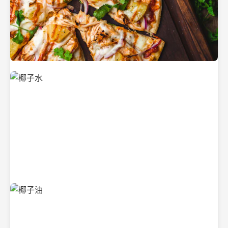
新鲜采摘的椰子
清凉解渴的椰子水