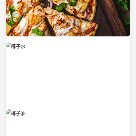
新鲜采摘的椰子
清凉解渴的椰子水