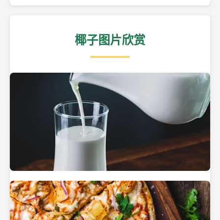
椰子图片欣赏
热带海滩上的椰子树