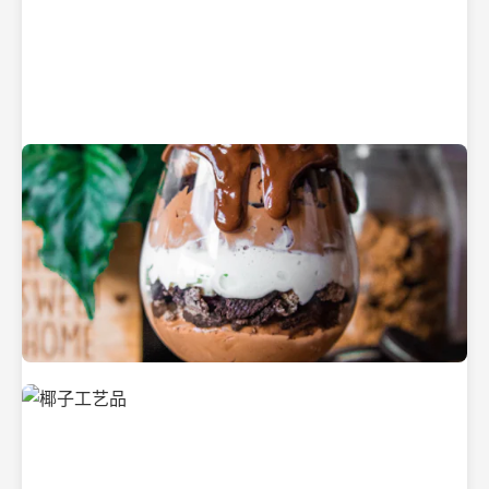
纯净的初榨椰子油
美味的椰子食品