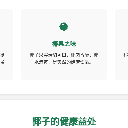
🥥
椰果之味
挺
椰子果实清甜可口，椰肉香醇，椰
椰
景
水清爽，是天然的健康饮品。
椰子的健康益处