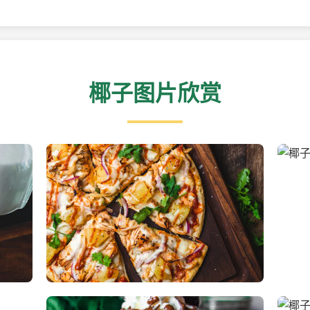
椰子图片欣赏
新鲜采摘的椰子
清凉