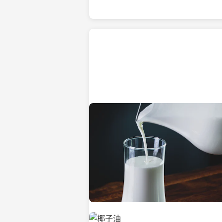
热带海滩上的椰子树