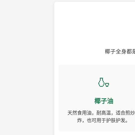
椰子全身都
🍶
椰子油
天然食用油，耐高温，适合煎炒
炸，也可用于护肤护发。