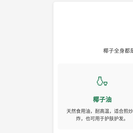
椰子全身都
🍶
椰子油
天然食用油，耐高温，适合煎炒
炸，也可用于护肤护发。