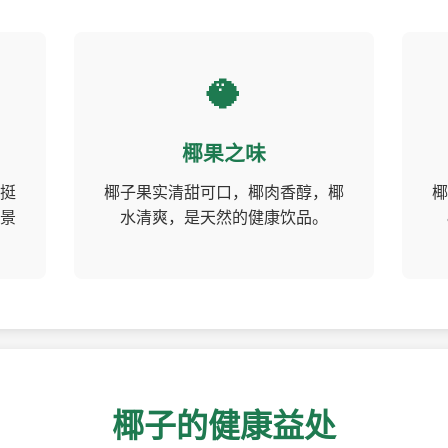
🥥
椰果之味
挺
椰子果实清甜可口，椰肉香醇，椰
椰
景
水清爽，是天然的健康饮品。
椰子的健康益处