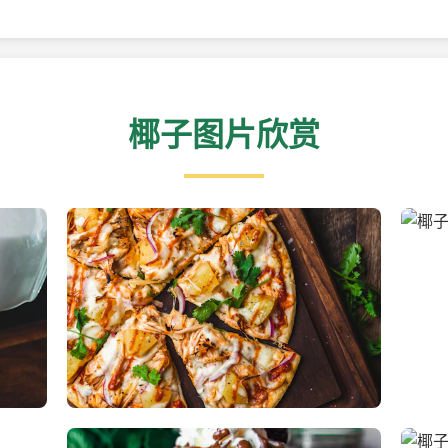
椰子图片欣赏
新鲜采摘的椰子
清凉