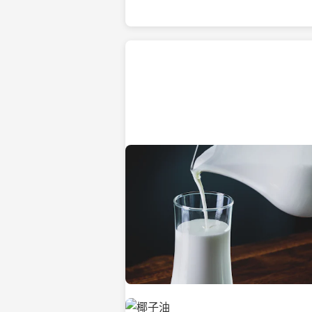
热带海滩上的椰子树