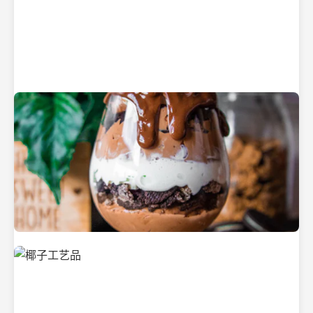
纯净的初榨椰子油
美味的椰子食品