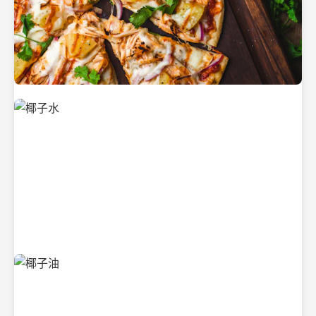
新鲜采摘的椰子
清凉解渴的椰子水