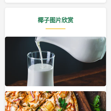
椰子图片欣赏
热带海滩上的椰子树