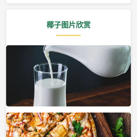
椰子图片欣赏
热带海滩上的椰子树