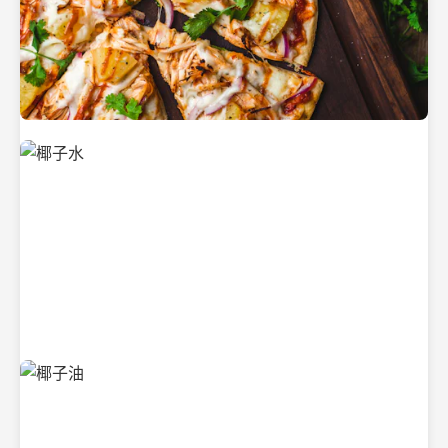
新鲜采摘的椰子
清凉解渴的椰子水