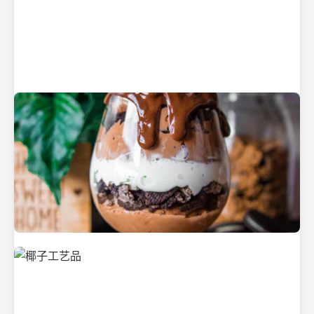
纯净的初榨椰子油
美味的椰子食品