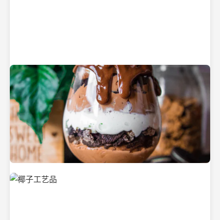
纯净的初榨椰子油
美味的椰子食品