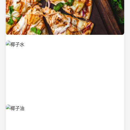
新鲜采摘的椰子
清凉解渴的椰子水