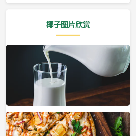
椰子图片欣赏
热带海滩上的椰子树