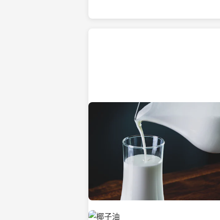
热带海滩上的椰子树