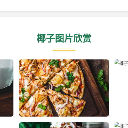
椰子图片欣赏
新鲜采摘的椰子
清凉