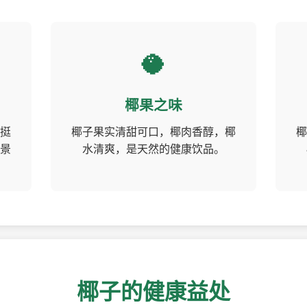
🥥
椰果之味
挺
椰子果实清甜可口，椰肉香醇，椰
椰
景
水清爽，是天然的健康饮品。
椰子的健康益处