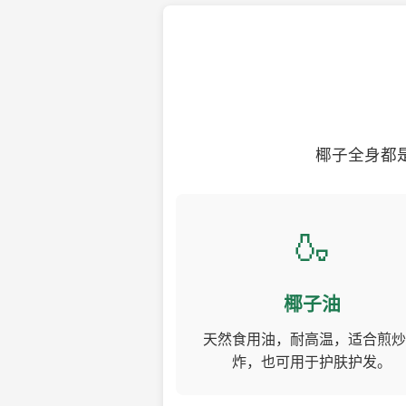
椰子全身都
🍶
椰子油
天然食用油，耐高温，适合煎炒
炸，也可用于护肤护发。